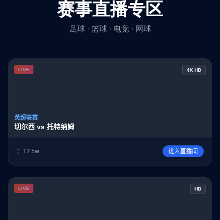
赛事直播专区
足球 · 篮球 · 电竞 · 网球
LIVE
4K HD
英超联赛
切尔西 vs 托特纳姆
12.5w
进入直播间
LIVE
HD