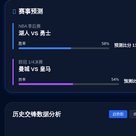
赛事预测
NBA 季后赛
湖人 VS 勇士
胜率
58%
预测比分 11
欧冠 1/4决赛
曼城 VS 皇马
胜率
54%
预测比
历史交锋数据分析
趋势图