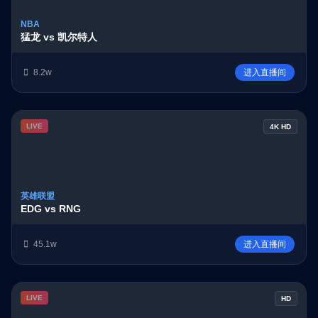
NBA
猛龙 vs 凯尔特人
8.2w
进入直播间
LIVE
4K HD
英雄联盟
EDG vs RNG
45.1w
进入直播间
LIVE
HD